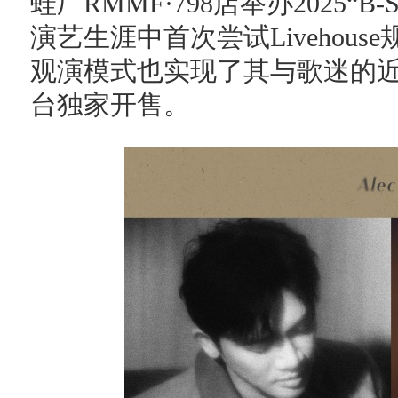
蛙厂RMMF·798店举办2025“
演艺生涯中首次尝试Livehou
观演模式也实现了其与歌迷的
台独家开售。