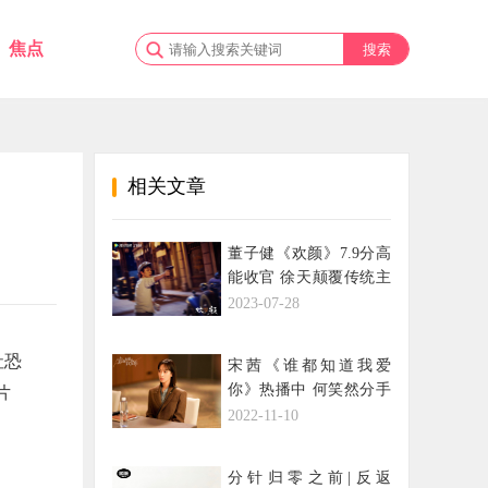
焦点
相关文章
董子健《欢颜》7.9分高
能收官 徐天颠覆传统主
角人设
2023-07-28
社恐
宋茜《谁都知道我爱
你》热播中 何笑然分手
片
后勇敢出发
2022-11-10
分针归零之前|反返