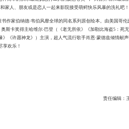
快和家人、朋友或是恋人一起来影院接受萌鳄快乐风暴的洗礼吧
童书作家伯纳德·韦伯风靡全球的同名系列原创绘本。由美国哥伦
，奥斯卡奖得主哈维尔·巴登（《老无所依》《加勒比海盗5：死
缘》《许愿神龙》）主演，超人气流行歌手肖恩·蒙德兹倾情献声
尽享欢乐！
责任编辑：