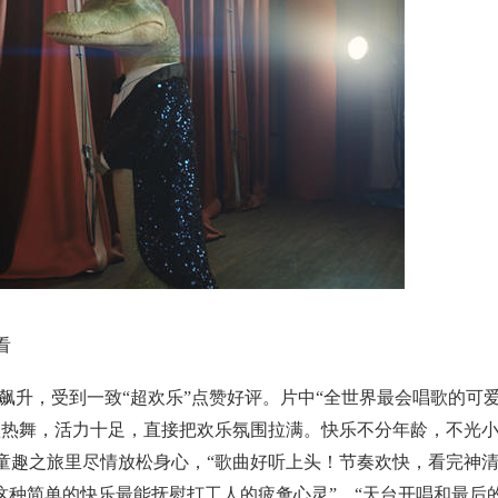
看
升，受到一致“超欢乐”点赞好评。片中“全世界最会唱歌的可
歌热舞，活力十足，直接把欢乐氛围拉满。快乐不分年龄，不光
童趣之旅里尽情放松身心，“歌曲好听上头！节奏欢快，看完神
这种简单的快乐最能抚慰打工人的疲惫心灵”，“天台开唱和最后