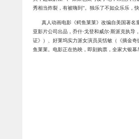
秀相当炸裂，有被嗨到”。独乐了不如众乐乐，
真人动画电影《鳄鱼莱莱》改编自美国著名
亚影片公司出品，乔什·戈登和威尔·斯派克执导
证》）、好莱坞实力派女演员吴恬敏（《摘金奇
鱼莱莱。电影正在热映，即刻购票，全家大银幕