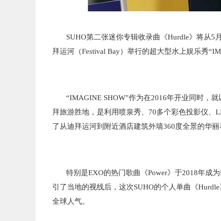
SUHO第二
张
迷
你专辑
收
录
曲《
Hurdle》
将从
5
拜运河（
Festival Bay
）
举
行的超大型水上
娱乐
秀
“
I
“
IMAGINE SHOW
”
作为在
2016年
开业
同
时，
就
拜旅游
胜
地
，是
利用
喷
泉秀、
70多
个
彩色投影
仪
、
了从
迪拜
运
河到附近酒店建筑外
墙
360度全景的
华丽
特
别
是
EXO的
热门
歌曲
《
Power》
于
2018年
成为
引了
当
地的
视线
后，
这
次
SUHO的
个
人
单
曲《
Hurdl
全球人
气
。