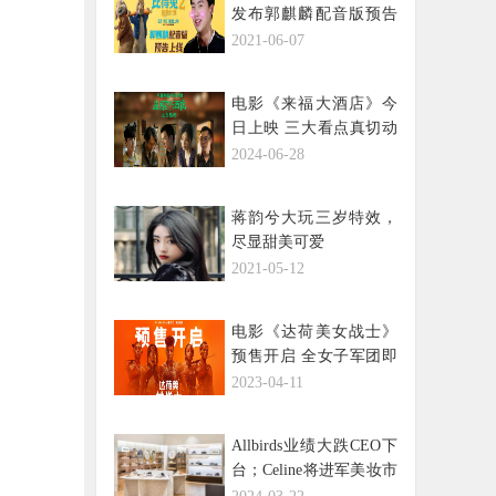
发布郭麒麟配音版预告
6月11日影院吸兔
2021-06-07
电影《来福大酒店》今
日上映 三大看点真切动
人
2024-06-28
蒋韵兮大玩三岁特效，
尽显甜美可爱
2021-05-12
电影《达荷美女战士》
预售开启 全女子军团即
将热血上阵
2023-04-11
Allbirds业绩大跌CEO下
台；Celine将进军美妆市
场