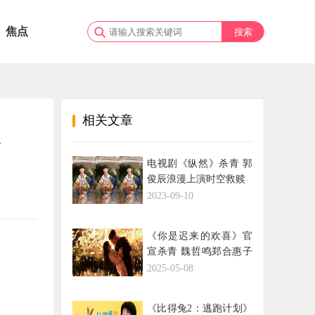
焦点
相关文章
迪
电视剧《纵然》杀青 郭
俊辰浪漫上演时空救赎
2023-09-10
《你是迟来的欢喜》官
宣杀青 魏哲鸣郑合惠子
双视角暧昧极致心动
2025-05-08
《比得兔2：逃跑计划》