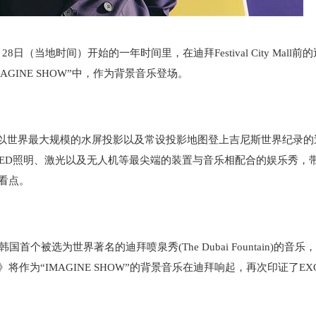
月28日
（
当
地
时间
）
开
始的
一年时间里，
在迪拜
Festival
C
ity Mall
前
的
MAGINE SHOW
”中，作为
背景音
乐
登场。
以世界最大
规
模的水
屏
投影以及常
设
投影地
图
登上吉尼斯世界
纪录
的
LED照明、激光
以及
无人机等最尖端
的装置与音乐相配合的
娱乐
秀
，
看点。
韩国
首
个
被
选为
世界著名的迪拜
喷
泉秀
(The Dubai Fountain)
的
音
乐
，
e》
将作为
“
IMAGINE SHOW
”
的背景音
乐
在迪拜
响
起
，
再次
印证
了
EX