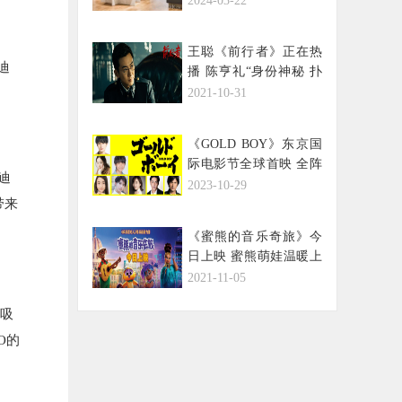
2024-03-22
王聪《前行者》正在热
迪
播 陈亨礼“身份神秘 扑
朔迷离”
2021-10-31
《GOLD BOY》东京国
际电影节全球首映 全阵
迪
容预告曝光
2023-10-29
带来
《蜜熊的音乐奇旅》今
日上映 蜜熊萌娃温暖上
演年度合家欢力作
2021-11-05
吸
O的