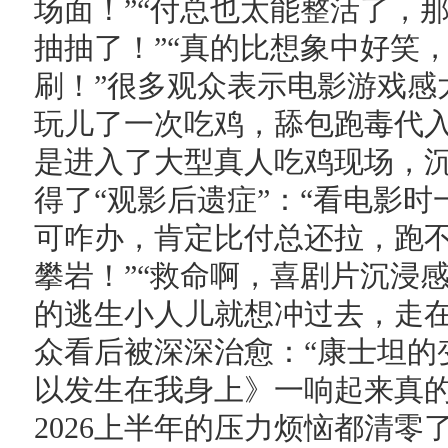
场面！”“付总也太能整活了，
抽抽了！”“真的比想象中好笑
刷！”很多观众表示电影游戏感
玩儿了一次吃鸡，舔包跑毒代入
是进入了大型真人吃鸡现场，沉
得了“观影后遗症”：“看电影
可咋办，肯定比付总还拉，跑
攀岩！”“救命啊，喜剧片沉浸
的逃生小人儿就想冲过去，走在
众看后被深深治愈：“康士坦的
以发生在我身上》一响起来真
2026上半年的压力烦恼都清零