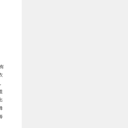
有
衣
，
道
出
锋
每