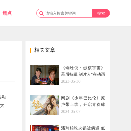
焦点
相关文章
派
《蜘蛛侠：纵横宇宙》
幕后特辑 制片人“在动画
里一切皆有可能”
2023-05-30
尖动
网剧《少年巴比伦》原
声带上线，开启青春肆
大
意追梦时光
2024-05-07
。
潘玮柏吃火锅被偶遇 低