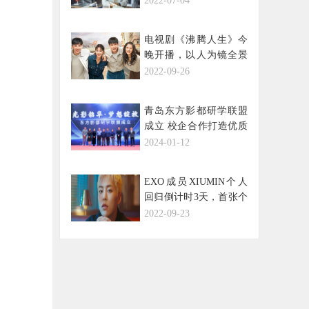
2022-07-04
电视剧《沸腾人生》今
晚开播，以人为镜全景
式呈现重卡工业发展历
2022-09-26
程
青岛东方影都研学联盟
成立 校企合作打造优质
影视研学课程
2024-01-12
EXO成员XIUMIN个人
回归倒计时3天，首张个
人专辑主打曲《Brand
2022-09-23
New》MV预告片公开，
引发热议！