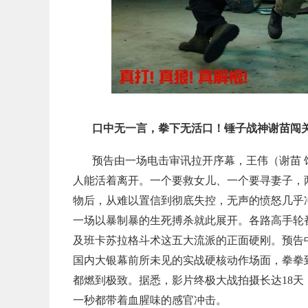
口中无一言，拳下无活口！锤子战神谢苗闯
预告由一场电击审讯拉开序幕，王伟（谢苗 
人能活着离开。一个要救女儿、一个要寻妻子，
物后，从难以置信到彻底失控，无声的愤怒几乎
一场以暴制暴的生死搏杀就此展开。各路高手轮
及班卡苏拉格斗术这五大流派的正面硬刚。预告
国内大银幕前所未见的实战硬核动作场面，拳拳
都燃到极致。据悉，影片终极大战拍摄长达18
一秒都带着血腥味的感官冲击。