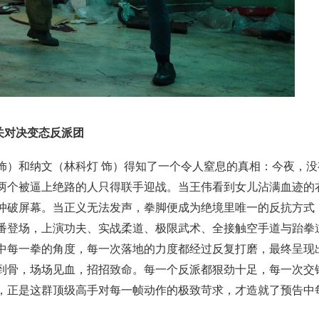
关对决变态反派团
饰）和纳文（林科灯 饰）得知了一个令人窒息的真相：今夜，没
两个被逼上绝路的人只得联手迎战。当王伟看到女儿沾满血迹的
冲破屏幕。当正义无法发声，拳脚便成为绝境里唯一的反抗方式
番登场，上演功夫、实战柔道、极限武术、全接触空手道与跆拳
中每一拳的角度，每一次落地的力度都经过反复打磨，最终呈现
到骨，场场见血，招招致命。每一个反派都狠劲十足，每一次交
天，正是这群顶级高手对每一帧动作的极致苛求，才造就了预告中