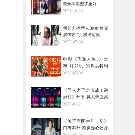
调全黑造型状态好
2021-10-23
何超力捧新人Iman 跨界
展锋芒 7月将出诗集
2025-07-04
电影《飞驰人生3》发
布“好好玩”的幕后特辑
沈腾携飞驰天团欢乐启
2026-02-04
程热血开年
《异人之下之决战！碧
游村》开播 异人热血集
结开启冒险新篇
2025-01-21
《关于唐医生的一切》
口碑攀升 秦岚走心还原
医生的真实感鲜活感