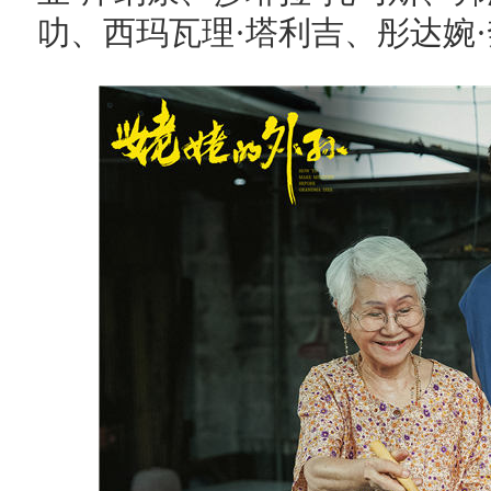
叻、西玛瓦理·塔利吉、彤达婉