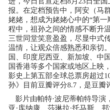
进，今日官宣定档8月23日全
报。在定档预告中，阿安（马群
姥姥，想成为姥姥心中的“第一
程中，祖孙之间的情感不断升温
三世同堂笑意盈盈，尽显中式
温情，让观众倍感熟悉和亲切
国、印度尼西亚、新加坡、中
国香港等多个国家或地区上映
影史上第五部全球总票房超过1
孙》目前豆瓣评分8.7，是豆
影片由帕特·波尼蒂帕特导演
亚·库纳康、莎琳拉·托马斯、邦