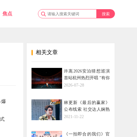
焦点
相关文章
许嵩2026安泊猜想巡演
首站杭州热烈开唱 “有你
们的地方就是吾乡”
2026-07-28
—爆
林更新《最后的赢家》
公布线索 社交达人娴熟
。
搭话NPC
2021-11-22
式
《一拍即合的我们》官