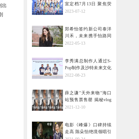
宣定档7月13日 聚焦荧
别出
幕搭档的成长和进阶
2023-07-12
刚
郑希怡签约新公司泰洋
川禾，未来携手怡路同
行
2022-05-13
李秀满总制作人通过S-
Pop制作及沙特未来文化
产业发展项目
2022-08-23
薛之谦“天外来物“海口
站预售票售罄 揭秘vlog
花式解锁幕后故事
2021-12-10
电影《峰爆》口碑持续
走高 陈朵怡绝境领唱引
发泪点