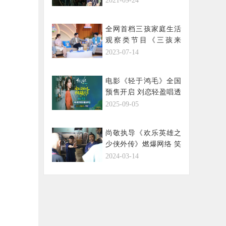
2021-09-24
全网首档三孩家庭生活
观察类节目《三孩来
了》开播 张亮催婚催生
2023-07-14
范世錡
电影《轻于鸿毛》全国
预售开启 刘恋轻盈唱透
宋佳佟丽娅人生新解法
2025-09-05
尚敬执导《欢乐英雄之
少侠外传》燃爆网络 笑
声如潮水般涌来
2024-03-14