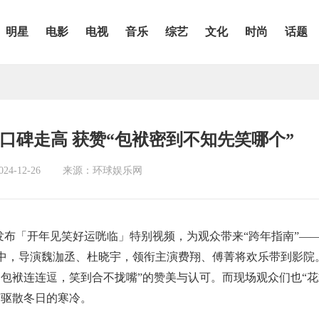
明星
电影
电视
音乐
综艺
文化
时尚
话题
口碑走高 获赞“包袱密到不知先笑哪个”
4-12-26
来源：环球娱乐网
布「开年见笑好运咣临」特别视频，为观众带来“跨年指南”—
演中，导演魏泇丞、杜晓宇，领衔主演费翔、傅菁将欢乐带到影院
包袱连连逗，笑到合不拢嘴”的赞美与认可。而现场观众们也“花
声驱散冬日的寒冷。