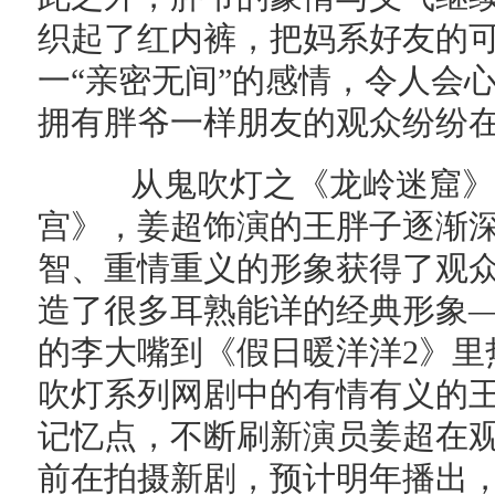
织起了红内裤，把妈系好友的
一“亲密无间”的感情，令人会
拥有胖爷一样朋友的观众纷纷
从鬼吹灯之《龙岭迷窟》
宫》，姜超饰演的王胖子逐渐
智、重情重义的形象获得了观
造了很多耳熟能详的经典形象
的李大嘴到《假日暖洋洋2》里
吹灯系列网剧中的有情有义的
记忆点，不断刷新演员姜超在
前在拍摄新剧，预计明年播出