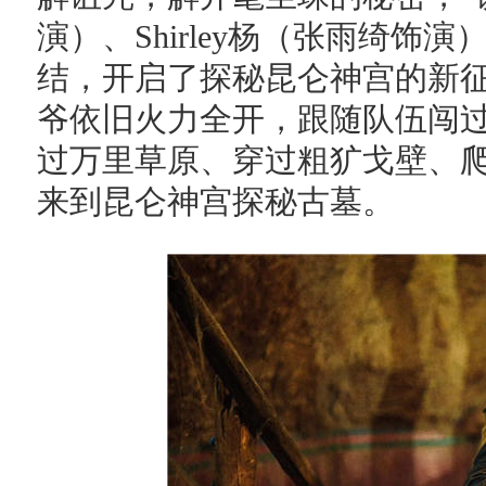
演）、Shirley杨（张雨绮
结，开启了探秘昆仑神宫的新
爷依旧火力全开，跟随队伍闯
过万里草原、穿过粗犷戈壁、
来到昆仑神宫探秘古墓。