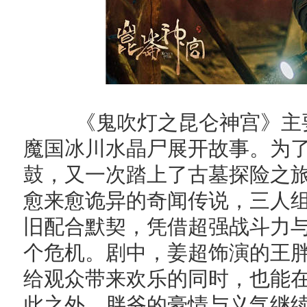
《鬼吹灯之昆仑神宫》主要
魔国冰川水晶尸展开故事。为了
鼓，又一次踏上了古墓探险之
愈来愈诡异的奇闻传说，三人组胡
旧配合默契，凭借超强战斗力
个危机。剧中，姜超饰演的王
给观众带来欢乐的同时，也能
此之外，胖爷的豪情与义气继