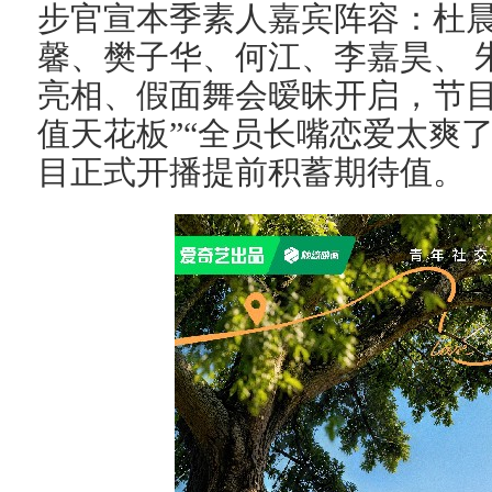
步官宣本季素人嘉宾阵容：杜
馨、樊子华、何江、李嘉昊、 
亮相、假面舞会暧昧开启，节目
值天花板”“全员长嘴恋爱太爽
目正式开播提前积蓄期待值。