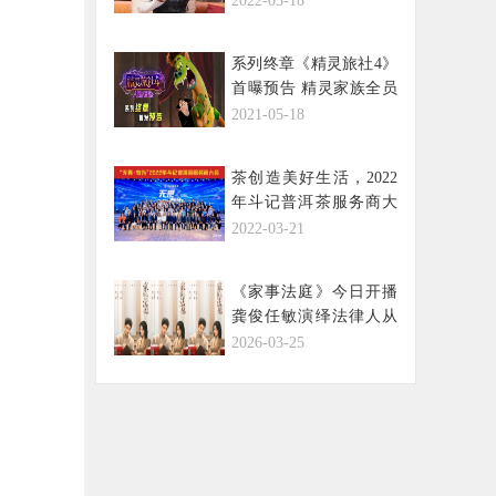
2022-03-18
系列终章《精灵旅社4》
首曝预告 精灵家族全员
变身欢笑集结
2021-05-18
茶创造美好生活，2022
年斗记普洱茶服务商大
会在广州盛大召开
2022-03-21
《家事法庭》今日开播
龚俊任敏演绎法律人从
青涩到沉稳的蜕变之路
2026-03-25