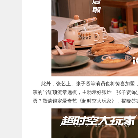
此外，张艺上、张子贤等演员也将惊喜加盟，
演的当红顶流章远棋，主动示好张烨；张子贤饰
勇？敬请锁定爱奇艺《超时空大玩家》，揭晓答