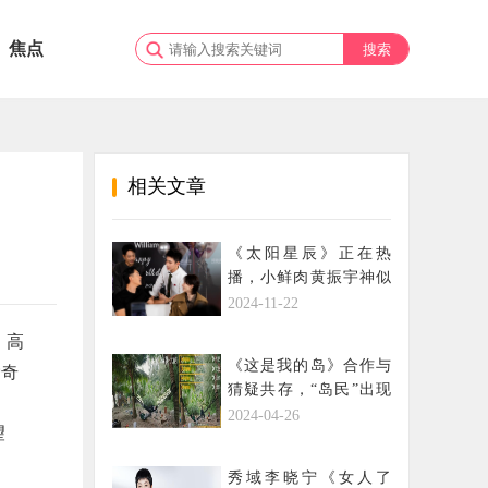
焦点
相关文章
《太阳星辰》正在热
播，小鲜肉黄振宇神似
丁海寅引爆关注！
2024-11-22
、高
《这是我的岛》合作与
爱奇
猜疑共存，“岛民”出现
信任危机？
2024-04-26
望
秀域李晓宁《女人了