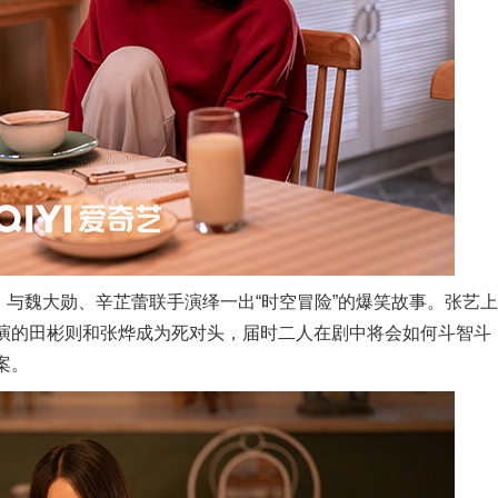
与魏大勋、辛芷蕾联手演绎一出“时空冒险”的爆笑故事。张艺
演的田彬则和张烨成为死对头，届时二人在剧中将会如何斗智斗
案。