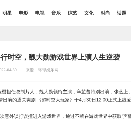
明星
电影
电视
音乐
综艺
文化
时尚
话题
平行时空，魏大勋游戏世界上演人生逆袭
2-04-30
来源：环球娱乐网
莅樱担任总制片人，魏大勋领衔主演，辛芷蕾特别出演，张艺上
演的通关爽剧 《超时空大玩家》于4月30日12:00正式上线
一次意外误打误撞进入游戏世界，通过不断在游戏世界中获取“声