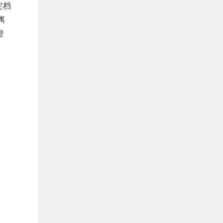
定档
漓
登