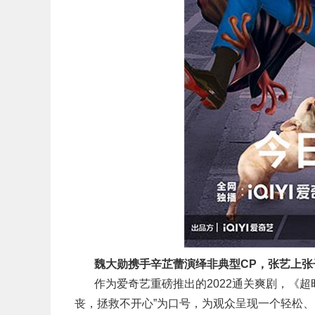
魏大勋携手辛芷蕾演绎非典型CP，张艺上张
作为爱奇艺重磅推出的2022通关爽剧，《
丧，拯救不开心”为口号，为观众呈现一个轻松