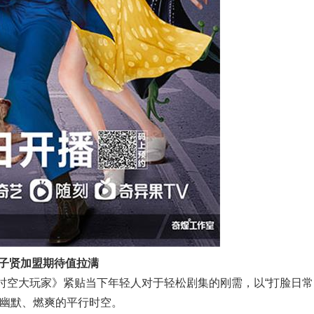
子贤加盟期待值拉满
超时空大玩家》紧贴当下年轻人对于轻松剧集的刚需，以“打脸日常
、幽默、燃爽的平行时空。