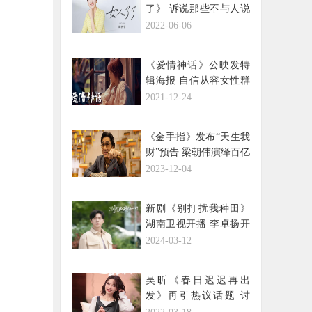
了》 诉说那些不与人说
的故事
2022-06-06
《爱情神话》公映发特
辑海报 自信从容女性群
像温暖贺岁 ​
2021-12-24
《金手指》发布“天生我
财”预告 梁朝伟演绎百亿
大佬真实发财之路
2023-12-04
新剧《别打扰我种田》
湖南卫视开播 李卓扬开
启新型霸总下乡记
2024-03-12
吴昕《春日迟迟再出
发》再引热议话题 讨
论“自卑”观点获认可