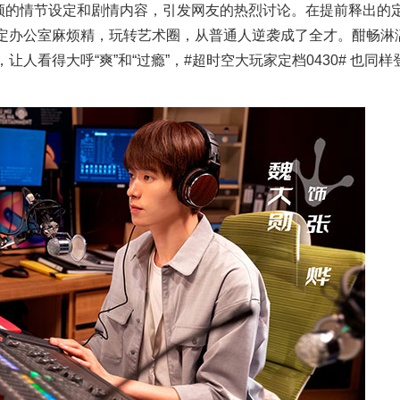
颖的情节设定和剧情内容，引发网友的热烈讨论。在提前释出的
定办公室麻烦精，玩转艺术圈，从普通人逆袭成了全才。酣畅淋
看得大呼“爽”和“过瘾”，#超时空大玩家定档0430# 也同样