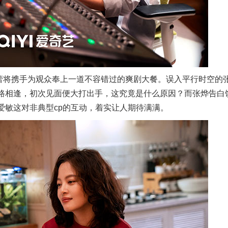
蕾将携手为观众奉上一道不容错过的爽剧大餐。误入平行时空的
路相逢，初次见面便大打出手，这究竟是什么原因？而张烨告白
爱敏这对非典型cp的互动，着实让人期待满满。