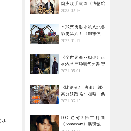
魏洲联手演绎《博物馆
之城》主题曲《念念不
2023-02-16
忘》
全球票房影史第八北美
影史第六！《蜘蛛侠：
英雄无归》势头凶猛
2022-01-11
《全世界都不如你》正
在热播 王聪霸气护妻 智
斗情敌
2021-05-01
《比得兔2：逃跑计划》
高分领跑 端午档唯一票
房持续上扬影片
2021-06-15
D.O.迷你2辑主打曲
为加
《Somebody》展现独一
无二的感性，引发期