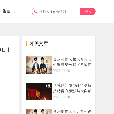
焦点
相关文章
U！
音乐制作人兰天奇与马
伯骞默契合唱《博物馆
之城》主题曲《光耀之
2023-01-18
城》
《荒原》发“极限”演技
赏特辑 任素汐与大自然
飙戏
2023-02-10
音乐制作人兰天奇和许