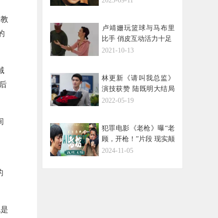
2023-09-11
待！
和教
​卢靖姗玩篮球与马布里
的
比手 俏皮互动活力十足
2021-10-13
域
林更新《请叫我总监》
今后
演技获赞 陆既明大结局
事业爱情双丰收
2022-05-19
间
犯罪电影《老枪》曝“老
顾，开枪！”片段 现实颠
覆冲击观众共情
2024-11-05
的
也是