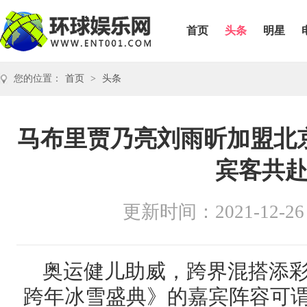
首页
头条
明星
您的位置：
首页
>
头条
马布里贾乃亮刘雨昕加盟北
宾客共
更新时间：2021-12-26
奥运健儿助威，跨界混搭添彩—
跨年冰雪盛典》的嘉宾阵容可