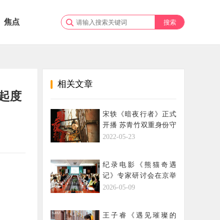
焦点
相关文章
一起度
宋轶《暗夜行者》正式
开播 苏青竹双重身份守
护正义
2022-05-23
纪录电影《熊猫奇遇
记》专家研讨会在京举
行
2026-05-09
王子睿《遇见璀璨的