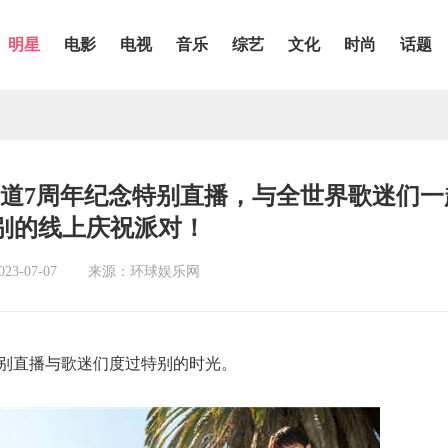
明星
电影
电视
音乐
综艺
文化
时尚
话题
行出道7周年纪念特别直播，与全世界歌迷们
别的线上庆祝派对！
3-07-07
来源：环球娱乐网
通过特别直播与歌迷们度过特别的时光。