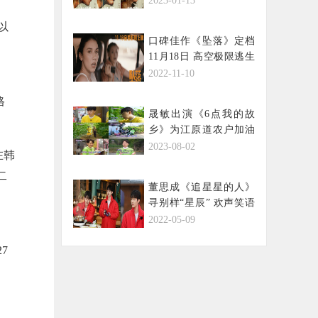
2023-01-13
十年京海风云
以
口碑佳作《坠落》定档
11月18日 高空极限逃生
惊险来袭
2022-11-10
格
晟敏出演《6点我的故
乡》为江原道农户加油
助威！
2023-08-02
在韩
二
董思成《追星星的人》
寻别样“星辰” 欢声笑语
间新技能点满
2022-05-09
7