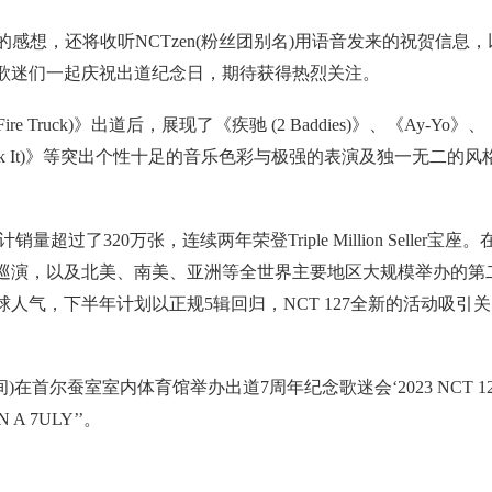
年的感想，还将收听NCTzen(粉丝团别名)用语音发来的祝贺信息，
歌迷们一起庆祝出道纪念日，期待获得热烈关注。
re Truck)》出道后，展现了《疾驰 (2 Baddies)》、《Ay-Yo》、
、《英雄 (Kick It)》等突出个性十足的音乐色彩与极强的表演及独一无二的风
了320万张，连续两年荣登Triple Million Seller宝座。
巡演，以及北美、南美、亚洲等全世界主要地区大规模举办的第
人气，下半年计划以正规5辑回归，NCT 127全新的活动吸引关
间)在首尔蚕室室内体育馆举办出道7周年纪念歌迷会‘2023 NCT 12
 A 7ULY’’。