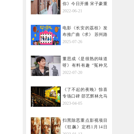
你》今日开播 宋子豪重
寻初心闯事业
2022-06-21
电影《长安的荔枝》发
布推广曲《求》 苏州路
演张雪峰当代“牛马”亲
2025-07-26
子观众齐声称赞
董思成《是很熟的味道
呀》有料有趣 “冤种兄
弟”欢乐来袭
2022-07-20
《了不起的夜晚》惊喜
专场口碑 邵艺辉林允马
旭东称赞类型片尝试
2023-04-05
扫黑除恶重点影视项目
《狂飙》定档1月14日
张译张颂文演绎跨越二