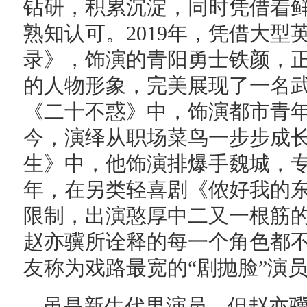
钻研，积累沉淀，同时凭借着
熟知认可。2019年，凭借大
录》，饰演的青阳勇士铁颜，
的人物形象，完美展现了一名
《二十不惑》中，饰演都市青
今，演绎从职场菜鸟一步步成长
生》中，他饰演排爆手魏城，专
年，在另类轻喜剧《侬好我的
限制，出演憨厚中二又一根筋
赵亦骥所诠释的每一个角色都
友称为戏路最宽的“剧抛脸”演
虽是新生代男演员，但赵亦