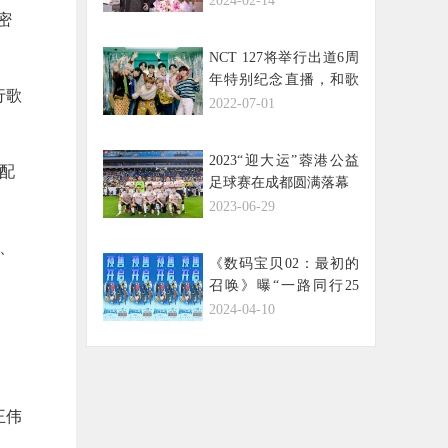
2024-02-14
密
NCT 127将举行出道6周
年特别纪念直播，和歌
行歌
迷们一起进行线上6周年
2022-07-01
生日派对！
2023“迎大运”蓉港公益
了配
足球赛在成都圆满落幕
2023-06-29
乐、
《数码宝贝02：最初的
召唤》曝“一路同行25
年”版预告 预售已开启
2024-04-10
王伟