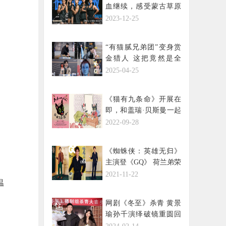
血继续，感受蒙古草原
汉子的强大韧劲
2023-12-25
“有猫腻兄弟团”变身赏
金猎人 这把竟然是全
员“恶人”？
2025-04-25
《猫有九条命》开展在
即，和盖瑞·贝斯曼一起
进入奇喵的秋天
2022-09-28
《蜘蛛侠：英雄无归》
主演登《GQ》 荷兰弟荣
获年度男士称号
2021-11-22
温
网剧《冬至》杀青 黄景
瑜孙千演绎破镜重圆回
头是爱