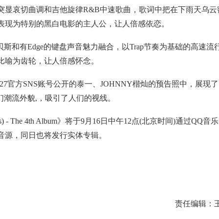
ds)》是突显哀切曲调和吉他旋律R&B中速歌曲，歌词中把在下雨天乌云
表现为特别的黑白电影的主人公，让人倍感依恋。
08贝斯和有Edge的键盘声音魅力融合，以Trap节奏为基础的高速流
比喻为齿轮，让人倍感怀念。
T 127官方SNS账号公开的泰一、JOHNNY楷灿的预告照中，展现
们潮流外貌,，吸引了人们的视线。
s) - The 4th Album》将于9月16日中午12点(北京时间)通过QQ音
音源，同日也将发行实体专辑。
责任编辑：