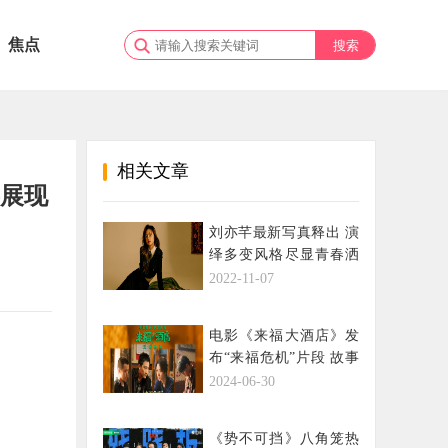
焦点
相关文章
故事展现
刘亦芊最新写真释出 演
绎多变风格尽显青春洒
脱
2022-11-07
电影《来福大酒店》发
布“来福危机”片段 故事
跌宕强牵观众心绪
2024-06-30
《势不可挡》八角笼热