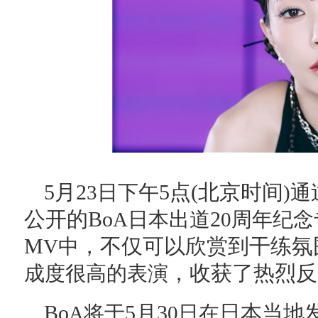
5月2
5点(北京时间
3日下午
)通
公开的Bo
2
A日本出道
0周年纪
M
，不仅可以欣赏到干练氛
V中
，收获了热烈反
成度很高的表演
Bo
5月3
日本当地
A将于
0日在