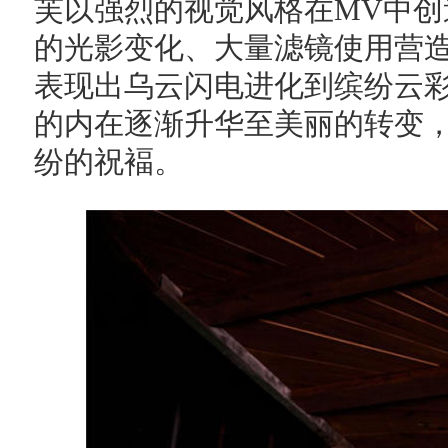
芙以强烈的视觉风格在MV中
的光影变化、大量滤镜使用营
表现出乌云闪电进化到缤纷云
的内在逐渐升华至美丽的转变
纷的祝褔。