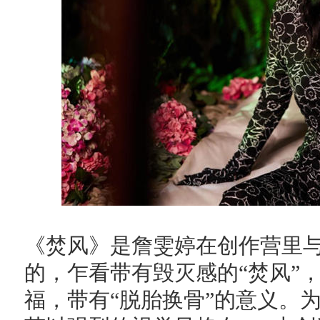
《焚风》是詹雯婷在创作营里
的，乍看带有毁灭感的“焚风”，
福，带有“脱胎换骨”的意义。