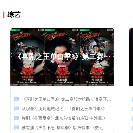
综艺
《喜剧之王单口季3》第二赛···
《喜剧之王单口季3》第二赛段对抗路友谊赛开···
从职业经历到地域记忆，《喜剧之王单口季3》···
从职业经历到地域记忆，《···
舞剧《扎西夏卓》北京首演反响热烈 中外观众···
苏有朋《声生不息·华流季》以声叙事 《数到···