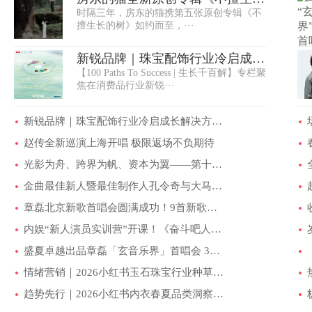
时隔三年，房东的猫携第五张原创专辑《不
的树》 6 月···
擅生长的树》如约而至，···
新锐品牌｜珠宝配饰行业冷启成长
【100 Paths To Success | 生长千百解】专栏聚
解决方案发···
焦在消费品行业新锐···
新锐品牌｜珠宝配饰行业冷启成长解决方案发···
赵传全新巡演上海开唱 极限返场不负期待
光影为舟、跨界为帆、资本为翼——第十六届···
金曲最佳新人暨最佳制作人孔令奇与大马名媛···
章磊北京新歌首唱会圆满成功！9首新歌颠覆风···
内娱“新人演员实训营”开课！《奋斗吧人生···
盛夏卓越出品章磊「玄音乐界」首唱会 3月25···
情绪营销｜2026小红书玉石珠宝行业种草策略···
​趋势先行｜2026小红书内衣春夏品类洞察发···