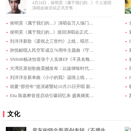
4月24日，侯明昊《属于我们的...》个人巡回
人场门票售···
演唱会南京站正式开售···
侯明昊《属于我们的…》演唱会万人场门票售···
侯明昊《属于我们的...》巡回演唱会正式官宣···
刘洋洋新歌《梁祝之三世约》上线，唱尽轮回···
孙悦献唱人民空军成立76周年主题曲《守望》···
SNH48杨冰怡首张个人实体EP《不具名晚风》正···
大湾区原创歌曲震撼发布：以旋律咏时代，用···
刘洋洋全新单曲《小小的我》温情上线，诠释···
胡夏“那些年”巡演诸暨站10月25日开唱 新的···
Ella 陈嘉桦首巡启动引爆回忆杀 盛典摘奖见···
文化
房东的猫全新原创专辑《不擅生长