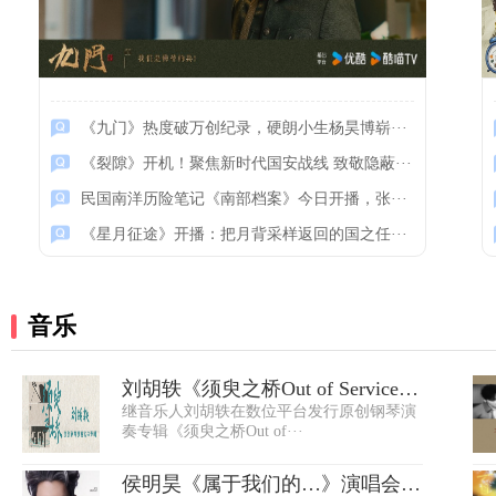
《九门》热度破万创纪录，硬朗小生杨昊博崭···
《裂隙》开机！聚焦新时代国安战线 致敬隐蔽···
《裂隙》开机！聚焦新时代···
民国南洋历险笔记《南部档案》今日开播，张···
《星月征途》开播：把月背采样返回的国之任···
音乐
刘胡轶《须臾之桥Out of Service》
继音乐人刘胡轶在数位平台发行原创钢琴演
限量彩胶···
奏专辑《须臾之桥Out of···
侯明昊《属于我们的…》演唱会万