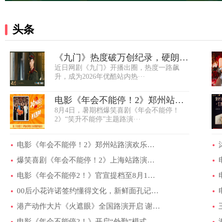
头条
《九门》热度破万创纪录，硬朗小
近日网剧《九门》开播出圈，热度一路飙
生杨昊博崭···
升，成为2026年优酷站内热···
电影《年会不能停！2》郑州站路
8月4日，暑期档爆笑喜剧《年会不能停！
演欢乐收官 ···
2》“笑升不能停”主题路演···
电影《年会不能停！2》郑州站路演欢乐收官 ···
爆笑喜剧《年会不能停！2》上海站路演圆满完···
电影《年会不能停2！》官宣提档至8月1日 爆···
00后小花许诺签约懂得文化，新鲜面孔记忆点···
港产动作大片《火遮眼》全国路演开启 谢苗···
电影《年会不能停2！》开启“外勤”模式 全···