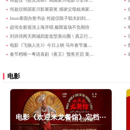
何超仪《拾荒法师》韩国富川电影节全球首映···
何超仪韩国富川影展获奖 感谢父母姐弟家人支···
Iman泰国办签书会 何超仪陈子聪夫妇到场支持···
赵传全新巡演上海开唱 极限返场不负期待
刘诗诗两天两城四套造型美出圈！真正行走的···
电影《飞驰人生3》今日上映 马年春节邀您再···
春节档唯一粤语喜剧《夜王》预售开启 黄子华···
电影
电影《欢迎来龙餐馆》定档···