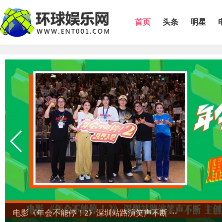
首页
头条
明星
爆笑喜剧《年会不能停！2》上海站路演圆满完···