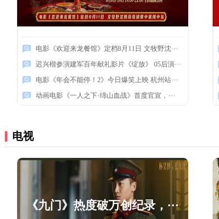
电影《欢迎来龙餐馆》定档8月11日 文牧野沈···
迟兴楷参演建军百年献礼影片《绽放》 05后演···
迟兴楷参演建军百年献礼影···
电影《年会不能停！2》今日爆笑上映 杭州站···
动画电影《一人之下·绵山血战》首度官宣，···
电视
《九门》热度破万创纪录，···