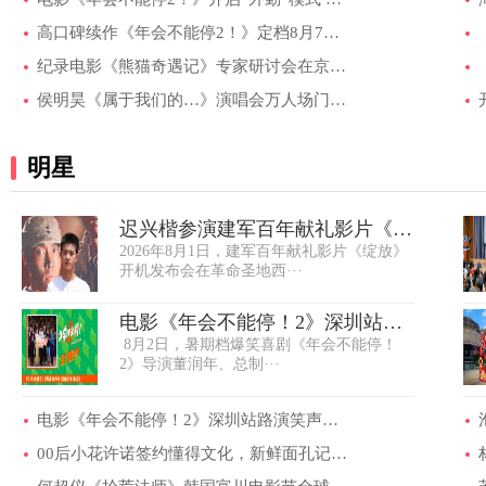
高口碑续作《年会不能停2！》定档8月7日 张···
纪录电影《熊猫奇遇记》专家研讨会在京举行
侯明昊《属于我们的…》演唱会万人场门票售···
明星
迟兴楷参演建军百年献礼影片《绽
2026年8月1日，建军百年献礼影片《绽放》
放》 05后演···
开机发布会在革命圣地西···
电影《年会不能停！2》深圳站路
8月2日，暑期档爆笑喜剧《年会不能停！
演笑声不断 ···
2》导演董润年、总制···
电影《年会不能停！2》深圳站路演笑声不断 ···
00后小花许诺签约懂得文化，新鲜面孔记忆点···