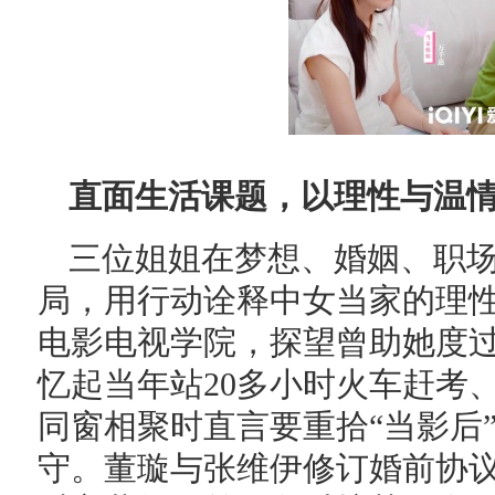
直面生活课题，以理性与温
三位姐姐在梦想、婚姻、职
局，用行动诠释中女当家的理
电影电视学院，探望曾助她度
忆起当年站20多小时火车赶考
同窗相聚时直言要重拾“当影后
守。董璇与张维伊修订婚前协