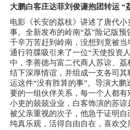
大鹏白客庄达菲刘俊谦抱团转运 “
电影《长安的荔枝》讲述了唐代小
事。全新发布的岭南“荔”险记版预
千辛万苦赶到岭南，没想到竟被当
通行符牒吸引来了一位“天使投资
中，李善德与富二代商人苏谅、荔
结下深厚情谊，并组成一支各司其
运这件“没有胜算的事”。导演大鹏
要的一组伙伴关系，每一个人都有
小吏的兢兢业业，白客饰演的苏谅
被父亲重视的次子，他急于证明自
纯真乐观，活得自由自在，喜欢交