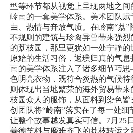
型等环节都从视觉上呈现两地之间
岭南的一套美学体系。美术团队赋
由、热情与奔放气质。在岭南“荔
不规则的建筑与珍禽异兽带来强烈
的荔枝园，那里更犹如一处宁静的
原始的生活习俗，返璞归真的气息
南的美学体系注入了诸多细节巧思
色明亮衣物，既符合炎热的气候特
则体现出当地繁荣的海外贸易带来
枝园众人的服饰，从面料到染色皆
创团队将“岭南”落实在了每一处
让整个故事越发真实可信。7月25
善德笑料与磨难齐飞的荔枝转运之