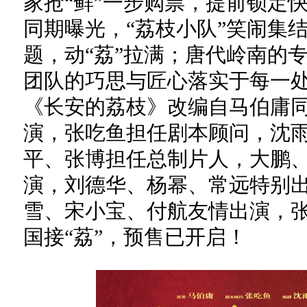
家抢“鲜”一步购票，提前锁定
同期曝光，“荔枝小队”笑闹集
题，动“荔”拉满；唐代岭南的
团队的巧思与匠心落实于每一
《长安的荔枝》改编自马伯庸同
演，张吃鱼担任剧本顾问，沈
平、张博担任总制片人，大鹏
演，刘德华、杨幂、常远特别
雪、宋小宝、付航友情出演，张
国接“荔”，预售已开启！