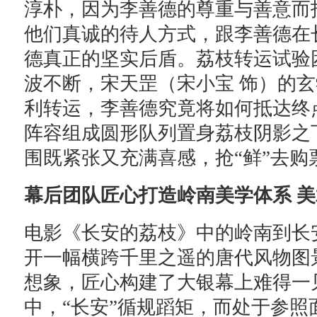
淳朴，因为李善德的尊重与善意而
他们真诚的待人方式，跟李善德在
德真正的坚实后盾。荔枝转运试验
波不断，宋天罡（宋小宝 饰）的玄
利转运，李善德究竟将如何抵达终
阵容组成圆形队列置身荔枝阴影之
围既紧张又充满喜感，抢“鲜”去购
幕后团队匠心打造岭南美学体系 
电影《长安的荔枝》中的岭南到长
开一幅横跨千里之遥的唐代风物图
想象，匠心构建了大银幕上难得一
中，“长安”循规蹈矩，而处于参照