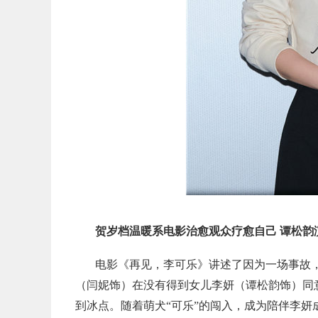
贺岁档温暖系电影治愈观众疗愈自己 谭松韵
电影《再见，李可乐》讲述了因为一场事故
（闫妮饰）在没有得到女儿李妍（谭松韵饰）同
到冰点。随着萌犬“可乐”的闯入，成为陪伴李妍