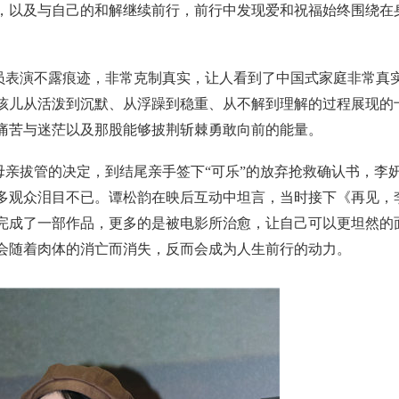
，以及与自己的和解继续前行，前行中发现爱和祝福始终围绕在
员表演不露痕迹，非常克制真实，让人看到了中国式家庭非常真
孩儿从活泼到沉默、从浮躁到稳重、从不解到理解的过程展现的
痛苦与迷茫以及那股能够披荆斩棘勇敢向前的能量。
亲拔管的决定，到结尾亲手签下“可乐”的放弃抢救确认书，李
多观众泪目不已。谭松韵在映后互动中坦言，当时接下《再见，
完成了一部作品，更多的是被电影所治愈，让自己可以更坦然的
会随着肉体的消亡而消失，反而会成为人生前行的动力。