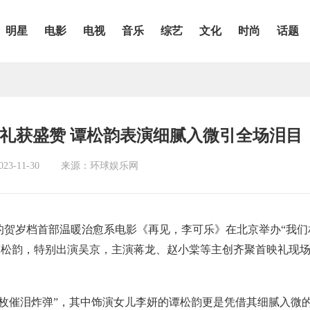
明星
电影
电视
音乐
综艺
文化
时尚
话题
礼获盛赞 谭松韵表演细腻入微引全场泪目
3-11-30
来源：环球娱乐网
演的贺岁档首部温暖治愈系电影《再见，李可乐》在北京举办“我们
谭松韵，特别出演吴京，主演蒋龙、赵小棠等主创齐聚首映礼现
第一枚催泪炸弹”，其中饰演女儿李妍的谭松韵更是凭借其细腻入微