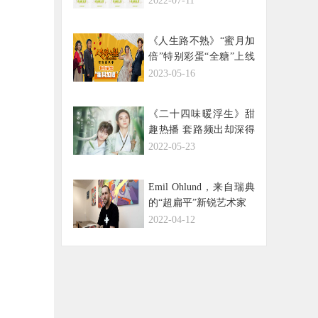
2022-07-11
《人生路不熟》“蜜月加
倍”特别彩蛋“全糖”上线
快乐一路相随幸福永不
2023-05-16
散场
《二十四味暖浮生》甜
趣热播 套路频出却深得
人心
2022-05-23
Emil Ohlund，来自瑞典
的“超扁平”新锐艺术家
2022-04-12