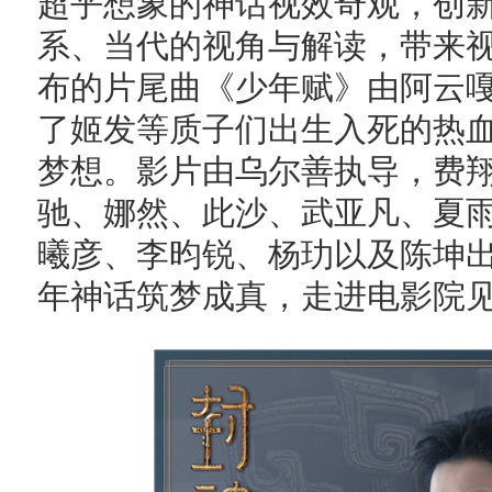
超乎想象的神话视效奇观，创
系、当代的视角与解读，带来
布的片尾曲《少年赋》由阿云
了姬发等质子们出生入死的热
梦想。影片由乌尔善执导，费
驰、娜然、此沙、武亚凡、夏
曦彦、李昀锐、杨玏以及陈坤
年神话筑梦成真，走进电影院