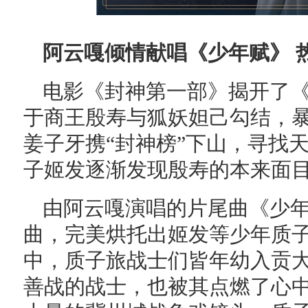
阿云嘎倾情献唱《少年赋》 
电影《封神第一部》揭开了
于商王殷寿与狐妖妲己勾结，
姜子牙携“封神榜”下山，寻找
子姬发逐渐发现殷寿的本来面
由阿云嘎演唱的片尾曲《少
曲，完美烘托出姬发等少年质
中，质子旅战士们皆年幼入贡
善战的战士，也被其点燃了心