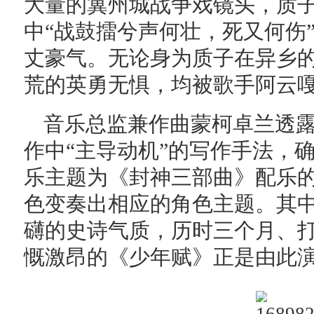
大量的冀州城战争戏镜头，质
中“战鼓擂兮声何壮，死又何伤
丈豪气。无论身为质子在异乡
荒的英勇无惧，均被歌手阿云
音乐总监兼作曲蒙柯卓兰透
作中“主导动机”的写作手法，确
乐主题为《封神三部曲》配乐
色变奏出相应的⻆色主题。其
礴的史诗气质，历时三个月、打
慨激昂的《少年赋》正是由此