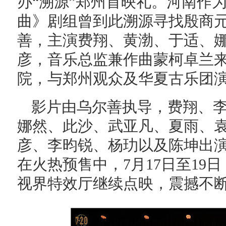
办“溯源”郑州首映礼。河南作
曲》剧组曾到此溯源寻找殷商
善，主演费翔、黄渤、于适、
彦，音乐总监兼作曲蒙柯卓兰
院，与郑州观众及华夏古乐团
影片由乌尔善执导，费翔、
娜然、此沙、武亚凡、夏雨、
彦、李昀锐、杨玏以及陈坤出演
在火热预售中，7月17日至19日，
视界特效厅继续点映，震撼不