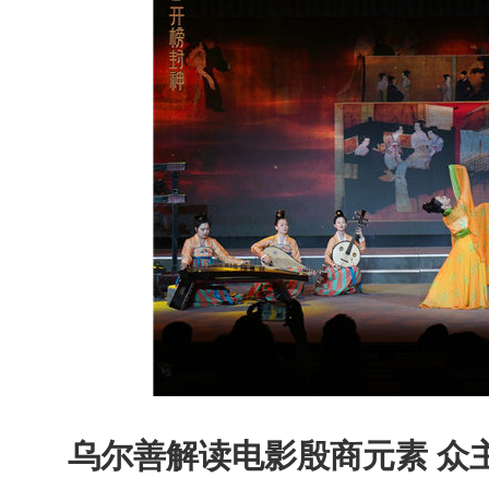
乌尔善解读电影殷商元素 众