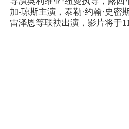
导演奥利维亚·纽曼执导，露西
加-琼斯主演，泰勒·约翰·史密
雷泽恩等联袂出演，影片将于1