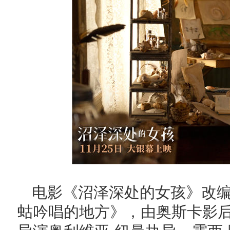
电影《沼泽深处的女孩》改
蛄吟唱的地方》，由奥斯卡影后