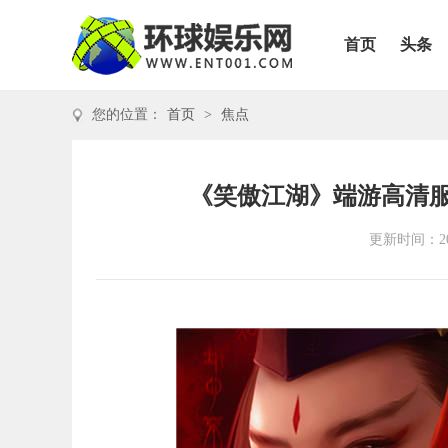
首页
头条
您的位置：
首页
>
焦点
《笑傲江湖》端游高清服
更新时间：202