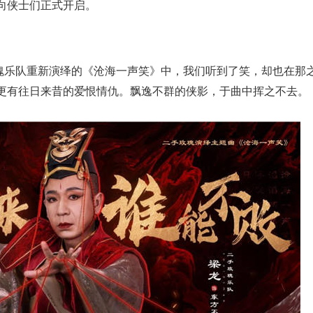
向侠士们正式开启。
瑰乐队重新演绎的《沧海一声笑》中，我们听到了笑，却也在那
更有往日来昔的爱恨情仇。飘逸不群的侠影，于曲中挥之不去。