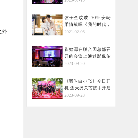
2023-07-13
成长与更加强大的实
力！
弦子金玟岐THE9-安崎
柔情献唱《我的时代，
之外
你的时代》
2021-02-06
崔始源在联合国总部召
开的会议上通过影像传
达了特别信息，吸引关
2023-09-20
注！
《我叫白小飞》今日开
机 边天扬关芯携手开启
高能求生之旅
2023-09-28