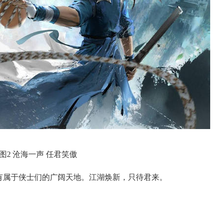
图2 沧海一声 任君笑傲
有属于侠士们的广阔天地。江湖焕新，只待君来。