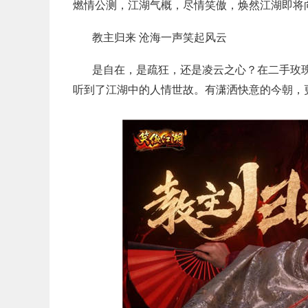
燃情公测，江湖气概，尽情笑傲，焕然江湖即将
教主归来 沧海一声笑起风云
是自在，是疏狂，还是凌云之心？在二手玫
听到了江湖中的人情世故。有潇洒快意的今朝，