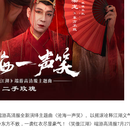
端游高清服全新演绎主题曲《沧海一声笑》。以摇滚诠释江湖义
东方不败，一袭红衣尽显豪气！《笑傲江湖》端游高清服7月27