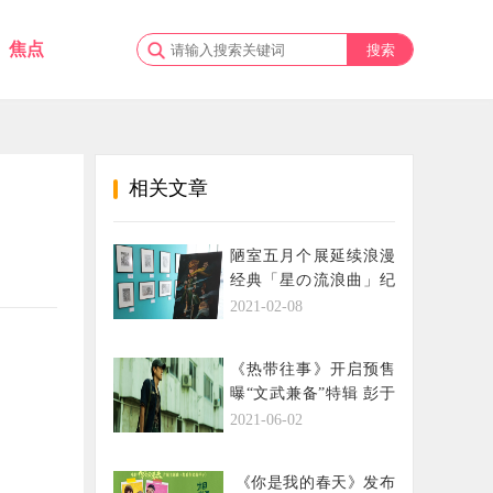
焦点
相关文章
陋室五月个展延续浪漫
经典「星の流浪曲」纪
念《小王子》出版75周
2021-02-08
年
《热带往事》开启预售
曝“文武兼备”特辑 彭于
晏为角色减重32斤
2021-06-02
​ 《你是我的春天》发布