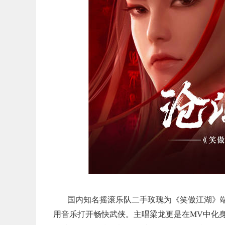
国内知名摇滚乐队二手玫瑰为《笑傲江湖》
用音乐打开畅快武侠。主唱梁龙更是在MV中化身