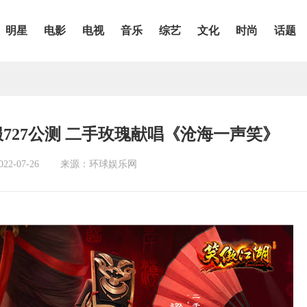
明星
电影
电视
音乐
综艺
文化
时尚
话题
727公测 二手玫瑰献唱《沧海一声笑》
2-07-26
来源：环球娱乐网