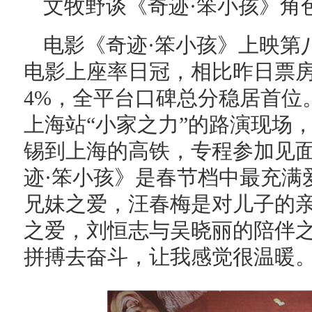
文牧野谈《奇迹·笨小孩》角
电影《奇迹·笨小孩》上映第
电影上座率日冠，相比昨日票房
4%，全平台口碑总分稳居首位
上海站“小家之力”的路演现场
锡到上海的高铁，专程参加见面
迹·笨小孩》是春节档中最充满
兄妹之爱，汪春梅是对儿子的
之爱，刘恒志与吴晓丽的陪伴
拼搏去奋斗，让我感觉很温暖。