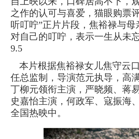
自上映以来，口碑居高不下，
之作的认可与喜爱，猫眼购票评
听叮咛”正片片段，焦裕禄与母
对自己的叮咛，表示一生从未忘
9.5
本片根据焦裕禄女儿焦守云
任总监制，导演范元执导，高
丁柳元领衔主演，严晓频、蒋
史嘉怡主演，何政军、寇振海
全国热映中。