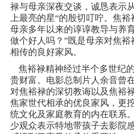
禄与母亲深夜交谈，诚恳表示从
上最亮的星“的殷切叮咛。焦裕
母亲多年以来的谆谆教导与养育
做个好人吗？”既是母亲对焦裕
相传的良好家风。
焦裕禄精神经过半个多世纪
贵财富。电影总制片人余音曾在
对焦裕禄的深切教诲以及焦裕
焦家世代相承的优良家风，更
统文化及家庭教育的内在联系。
少观众表示特地带孩子去影院