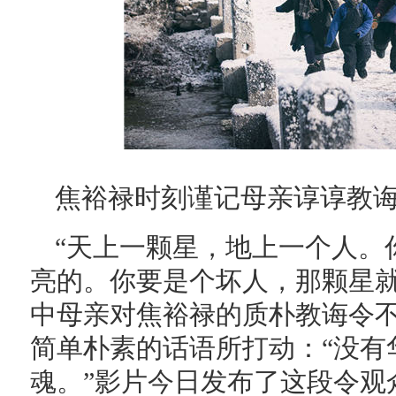
焦裕禄时刻谨记母亲谆谆教诲
“天上一颗星，地上一个人。
亮的。你要是个坏人，那颗星就
中母亲对焦裕禄的质朴教诲令
简单朴素的话语所打动：“没有
魂。”影片今日发布了这段令观