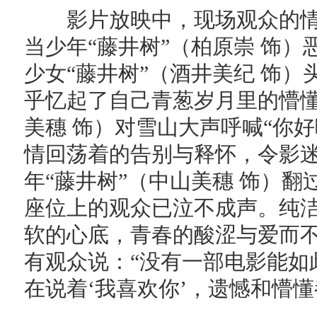
影片放映中，现场观众的情
当少年“藤井树”（柏原崇 饰
少女“藤井树”（酒井美纪 饰
乎忆起了自己青葱岁月里的懵懂
美穗 饰）对雪山大声呼喊“你
情回荡着的告别与释怀，令影
年“藤井树”（中山美穗 饰）
座位上的观众已泣不成声。纯
软的心底，青春的酸涩与爱而
有观众说：“没有一部电影能如
在说着‘我喜欢你’，遗憾和懵