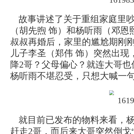
故事讲述了关于重组家庭里
（胡先煦 饰）和杨听雨（邓恩
叔叔再婚后，家里的尴尬期刚
儿子李圣（郑伟 饰）突然出现
降2哥？父母偏心？就连大哥也
杨听雨不堪忍受，只想大喊一句
就目前已发布的物料来看，
赶走2哥，而后来大哥突然倒戈“