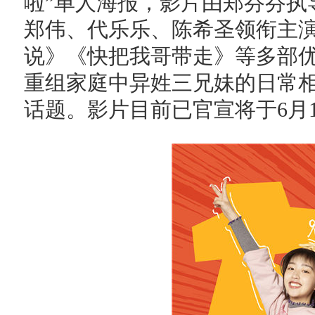
啦”单人海报，影片由郑芬芬执
郑伟、代乐乐、陈希圣领衔主
说》《快把我哥带走》等多部
重组家庭中异姓三兄妹的日常
话题。影片目前已官宣将于6月