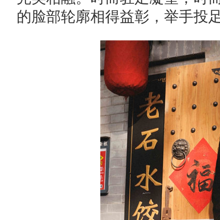
的脸部轮廓相得益彰，举手投