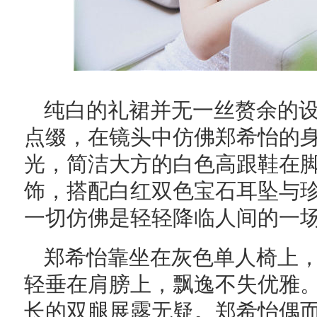
纯白的礼裙并无一丝赘余的
点缀，在镜头中仿佛郑希怡的
光，简洁大方的白色高跟鞋在
饰，搭配白红双色宝石耳坠与
一切仿佛是轻轻降临人间的一
郑希怡靠坐在灰色单人椅上
轻垂在肩膀上，飘逸不失优雅
长的双腿展露无疑。郑希怡偶