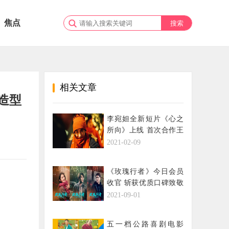
焦点
相关文章
、造型
李宛妲全新短片《心之
所向》上线 首次合作王
家卫导演
2021-02-09
《玫瑰行者》今日会员
收官 斩获优质口碑致敬
无名英雄
2021-09-01
五一档公路喜剧电影