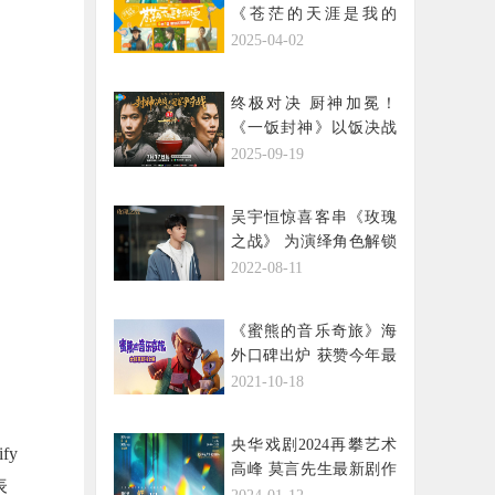
《苍茫的天涯是我的
爱》发布首支预告 曾毅
2025-04-02
周奇冤种师徒爆笑启程
终极对决 厨神加冕！
《一饭封神》以饭决战
见证极致美味的诞生
2025-09-19
吴宇恒惊喜客串《玫瑰
之战》 为演绎角色解锁
新技能
2022-08-11
《蜜熊的音乐奇旅》海
外口碑出炉 获赞今年最
适合全家观看的动画
2021-10-18
央华戏剧2024再攀艺术
fy
高峰 莫言先生最新剧作
表
《鳄鱼》即将问世