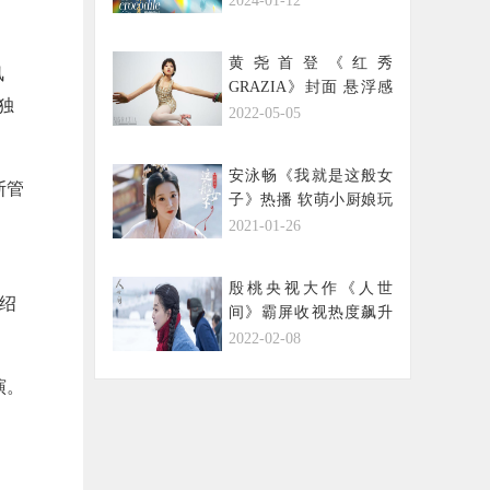
2024-01-12
黄尧首登《红秀
风
GRAZIA》封面 悬浮感
独
色彩大片时尚感十足
2022-05-05
安泳畅《我就是这般女
斯管
子》热播 软萌小厨娘玩
转厨房
2021-01-26
殷桃央视大作《人世
介绍
间》霸屏收视热度飙升
第一 又虐又甜cp感上头
2022-02-08
演。