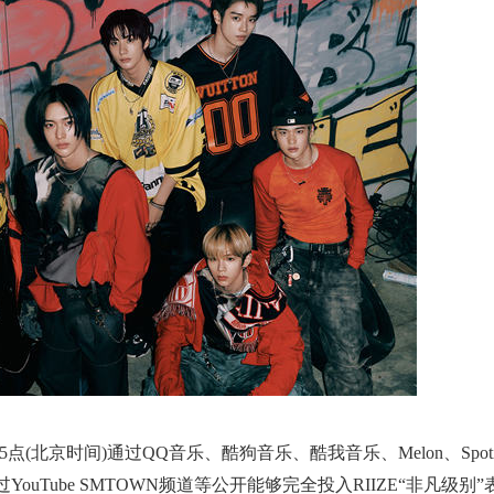
午5点(北京时间)通过QQ音乐、酷狗音乐、酷我音乐、Melon、Spoti
Tube SMTOWN频道等公开能够完全投入RIIZE“非凡级别”