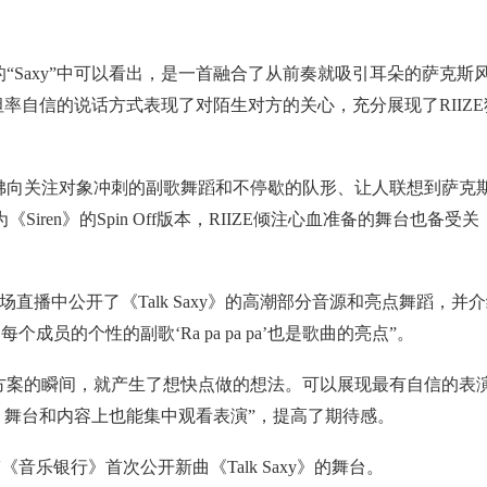
斯风的“Saxy”中可以看出，是一首融合了从前奏就吸引耳朵的萨克斯
有的坦率自信的说话方式表现了对陌生对方的关心，充分展现了RIIZE
，由仿佛向关注对象冲刺的副歌舞蹈和不停歇的队形、让人联想到萨克
《Siren》的Spin Off版本，RIIZE倾注心血准备的舞台也备受关
场直播中公开了《Talk Saxy》的高潮部分音源和亮点舞蹈，并
员的个性的副歌‘Ra pa pa pa’也是歌曲的亮点”。
试行方案的瞬间，就产生了想快点做的想法。可以展现最有自信的表
、舞台和内容上也能集中观看表演”，提高了期待感。
V《音乐银行》首次公开新曲《Talk Saxy》的舞台。